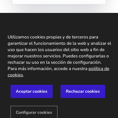
Utilizamos cookies propias y de terceros para
garantizar el funcionamiento de la web y analizar el
uso que hacen los usuarios del sitio web a fin de
mejorar nuestros servicios. Puedes configurarlas o
rechazar su uso en la sección de configuración.
Para más información, accede a nuestra
política de
cookies
.
Mobbeel se incorpora a
SIA, líderes en
Aceptar cookies
Rechazar cookies
ciberseguridad en España
Con esta incorporación, la compañía líder en
Configurar cookies
ciberseguridad refuerza su cartera de