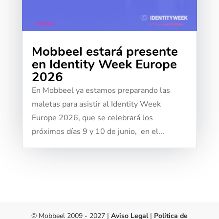
Mobbeel estará presente
en Identity Week Europe
2026
En Mobbeel ya estamos preparando las
maletas para asistir al Identity Week
Utilizamos cookies propias y de terceros para
Europe 2026, que se celebrará los
garantizar el funcionamiento de la web y analizar el
uso que hacen los usuarios del sitio web a fin de
próximos días 9 y 10 de junio, en el...
mejorar nuestros servicios. Puedes configurarlas o
rechazar su uso en la sección de configuración.
Para más información, accede a nuestra
política de
cookies
.
Aceptar cookies
Rechazar cookies
© Mobbeel 2009 - 2027 |
Aviso Legal
|
Política de