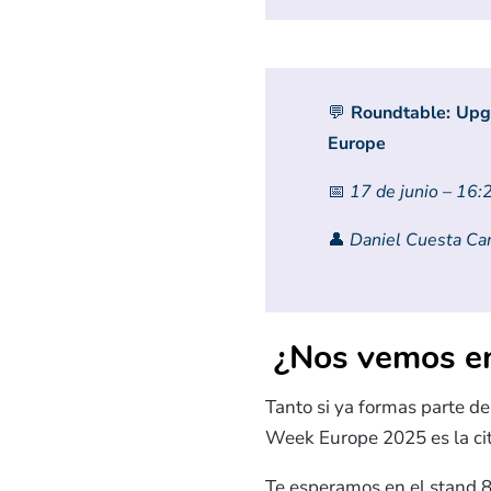
💬
Roundtable: Upgr
Europe
📅
17 de junio – 16:
👤
Daniel Cuesta Ca
¿Nos vemos e
Tanto si ya formas parte de
Week Europe 2025 es la cita
Te esperamos en el stand 