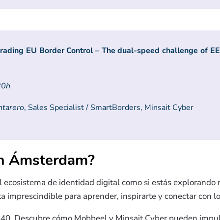
ading EU Border Control – The dual-speed challenge of EE
20h
ntarero
, Sales Specialist / SmartBorders, Minsait Cyber
n Ámsterdam?
l ecosistema de identidad digital como si estás explorando 
 imprescindible para aprender, inspirarte y conectar con los
840. Descubre cómo Mobbeel y Minsait Cyber pueden impul