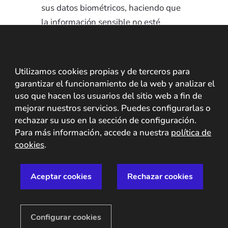
sus datos biométricos, haciendo que
la información sensible no esté
accesible.
Verificación de
Utilizamos cookies propias y de terceros para
identidad en América
garantizar el funcionamiento de la web y analizar el
uso que hacen los usuarios del sitio web a fin de
Latina en sectores
mejorar nuestros servicios. Puedes configurarlas o
como la salud, el voto
rechazar su uso en la sección de configuración.
Para más información, accede a nuestra
política de
remoto y el juego
cookies
.
online
Aceptar cookies
Rechazar cookies
La verificación de identidad en
sectores como la salud, los procesos
electorales y el juego online, no
Configurar cookies
forman parte de una visión futurista,