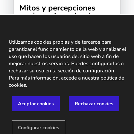
Mitos y percepciones
equivocadas sobre la
biometría
Tengo la sensación de que en los últimos
tiempos se está creando una psicosis en
Utilizamos cookies propias y de terceros para
torno a la biometría. A todo lo que tenga
garantizar el funcionamiento de la web y analizar el
uso que hacen los usuarios del sitio web a fin de
que ver con biometría, sin distinción. Ante
mejorar nuestros servicios. Puedes configurarlas o
este clima...
rechazar su uso en la sección de configuración.
Para más información, accede a nuestra
política de
cookies
.
Aceptar cookies
Rechazar cookies
Configurar cookies