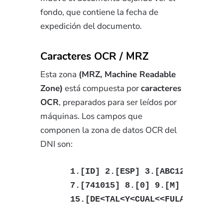
fondo, que contiene la fecha de
expedición del documento.
Caracteres OCR / MRZ
Esta zona
(MRZ, Machine Readable
Zone)
está compuesta por
caracteres
OCR
, preparados para ser leídos por
máquinas. Los campos que
componen la zona de datos OCR del
DNI son:
1.[ID] 2.[ESP] 3.[ABC123456] 4.
7.[741015] 8.[0] 9.[M] 10.[0903
15.[DE<TAL<Y<CUAL<<FULANITO<<<