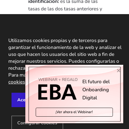
identificación:
es la suma de las
tasas de las dos tasas anteriores y
representa la probabilidad de que
ocurra un error en el proceso de
identificación.
Utilizamos cookies propias y de terceros para
garantizar el funcionamiento de la web y analizar el
Bases de datos para
uso que hacen los usuarios del sitio web a fin de
la evaluación de los
mejorar nuestros servicios. Puedes configurarlas o
rechazar su uso en la sección de configuración.
motores biométricos
Para más información, accede a nuestra
política de
WEBINAR + REGALO
El futuro del 
cookies
.
Como hemos apuntado
Onboarding 

anteriormente, el NIST utiliza bases
Digital
Aceptar cookies
Rechazar cookies
de datos para evaluar los sistemas
biométricos de los proveedores.
¡Ver ahora el Webinar!
Algunas de las configuraciones más
Configurar cookies
comunes son: