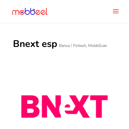
Bnext esp
Banca / Fintech
,
MobbScan