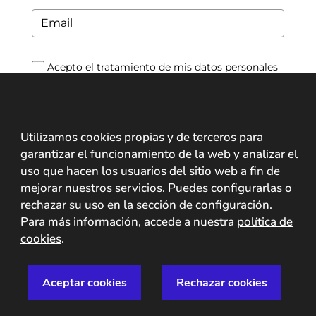
Acepto el tratamiento de mis datos personales
por parte de Mobbeel para el envío de su
newsletter informándole sobre noticias y ofertas
de sus servicios.
*
Utilizamos cookies propias y de terceros para
política de
garantizar el funcionamiento de la web y analizar el
Para más información acceda a la
privacidad
uso que hacen los usuarios del sitio web a fin de
mejorar nuestros servicios. Puedes configurarlas o
rechazar su uso en la sección de configuración.
Suscribir
Para más información, accede a nuestra
política de
cookies
.
Aceptar cookies
Rechazar cookies
© Mobbeel 2009 - 2027 |
Aviso Legal
|
Política de
privacidad
|
Política de seguridad
|
Política de cookies