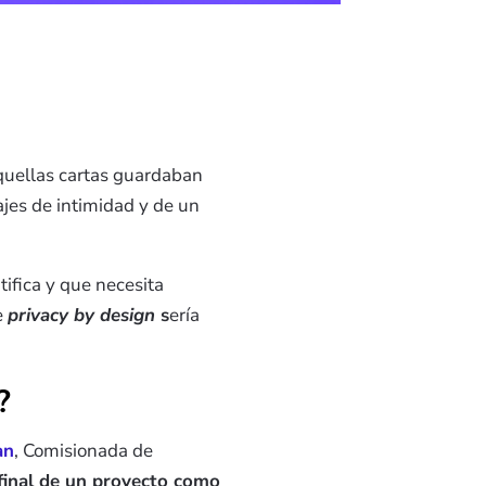
Aquellas cartas guardaban
ajes de intimidad y de un
tifica y que necesita
e
privacy by design
s
ería
?
an
, Comisionada de
 final de un proyecto como