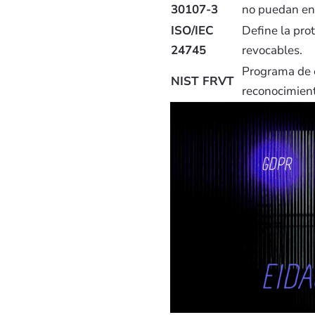
30107-3
no puedan en
ISO/IEC
Define la pro
24745
revocables.
Programa de e
NIST FRVT
reconocimient