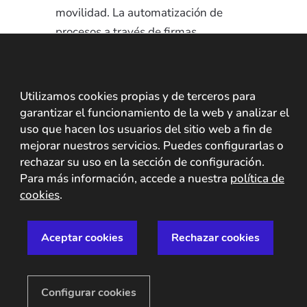
movilidad. La automatización de
procesos a través de firmas
electrónicas optimizadas reduce los
tiempos asociados con la gestión
manual de documentos.
Utilizamos cookies propias y de terceros para
garantizar el funcionamiento de la web y analizar el
La adopción de la firma biométrica en
uso que hacen los usuarios del sitio web a fin de
procesos presenciales también
mejorar nuestros servicios. Puedes configurarlas o
mejora la experiencia del usuario
.
rechazar su uso en la sección de configuración.
Para más información, accede a nuestra
política de
El futuro de la firma es verde,
cookies
.
cómo la firma digital reduce
el uso del papel
Aceptar cookies
Rechazar cookies
Uno de los beneficios más notables
de la firma digital es la reducción del
uso del papel.
Configurar cookies